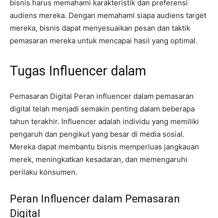
bisnis harus memahami karakteristik dan preferensi
audiens mereka. Dengan memahami siapa audiens target
mereka, bisnis dapat menyesuaikan pesan dan taktik
pemasaran mereka untuk mencapai hasil yang optimal.
Tugas Influencer dalam
Pemasaran Digital Peran influencer dalam pemasaran
digital telah menjadi semakin penting dalam beberapa
tahun terakhir. Influencer adalah individu yang memiliki
pengaruh dan pengikut yang besar di media sosial.
Mereka dapat membantu bisnis memperluas jangkauan
merek, meningkatkan kesadaran, dan memengaruhi
perilaku konsumen.
Peran Influencer dalam Pemasaran
Digital