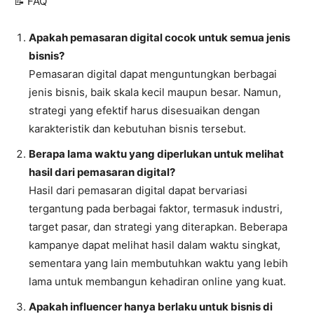
📝 FAQ
Apakah pemasaran digital cocok untuk semua jenis
bisnis?
Pemasaran digital dapat menguntungkan berbagai
jenis bisnis, baik skala kecil maupun besar. Namun,
strategi yang efektif harus disesuaikan dengan
karakteristik dan kebutuhan bisnis tersebut.
Berapa lama waktu yang diperlukan untuk melihat
hasil dari pemasaran digital?
Hasil dari pemasaran digital dapat bervariasi
tergantung pada berbagai faktor, termasuk industri,
target pasar, dan strategi yang diterapkan. Beberapa
kampanye dapat melihat hasil dalam waktu singkat,
sementara yang lain membutuhkan waktu yang lebih
lama untuk membangun kehadiran online yang kuat.
Apakah influencer hanya berlaku untuk bisnis di