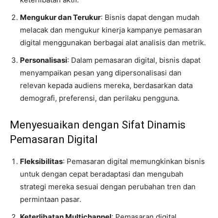
Mengukur dan Terukur
: Bisnis dapat dengan mudah
melacak dan mengukur kinerja kampanye pemasaran
digital menggunakan berbagai alat analisis dan metrik.
Personalisasi
: Dalam pemasaran digital, bisnis dapat
menyampaikan pesan yang dipersonalisasi dan
relevan kepada audiens mereka, berdasarkan data
demografi, preferensi, dan perilaku pengguna.
Menyesuaikan dengan Sifat Dinamis
Pemasaran Digital
Fleksibilitas
: Pemasaran digital memungkinkan bisnis
untuk dengan cepat beradaptasi dan mengubah
strategi mereka sesuai dengan perubahan tren dan
permintaan pasar.
Keterlibatan Multichannel
: Pemasaran digital