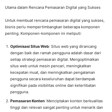
Utama dalam Rencana Pemasaran Digital yang Sukses
Untuk membuat rencana pemasaran digital yang sukses,
bisnis perlu mempertimbangkan beberapa komponen
penting. Komponen-komponen ini meliputi:
Optimisasi Situs Web
: Situs web yang dirancang
dengan baik dan ramah pengguna adalah dasar dari
setiap strategi pemasaran digital. Mengoptimalkan
situs web untuk mesin pencari, meningkatkan
kecepatan muat, dan meningkatkan pengalaman
pengguna secara keseluruhan dapat berdampak
signifikan pada visibilitas online dan keterlibatan
pengguna.
Pemasaran Konten
: Menciptakan konten berkualitas
tinggi dan relevan sangat penting untuk menarik dan