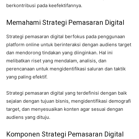
berkontribusi pada keefektifannya.
Memahami Strategi Pemasaran Digital
Strategi pemasaran digital berfokus pada penggunaan
platform online untuk berinteraksi dengan audiens target
dan mendorong tindakan yang diinginkan. Hal ini
melibatkan riset yang mendalam, analisis, dan
perencanaan untuk mengidentifikasi saluran dan taktik
yang paling efektif.
Strategi pemasaran digital yang terdefinisi dengan baik
sejalan dengan tujuan bisnis, mengidentifikasi demografi
target, dan menyesuaikan konten agar sesuai dengan
audiens yang dituju.
Komponen Strategi Pemasaran Digital