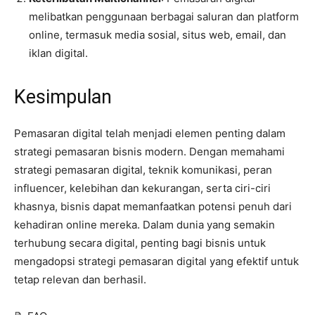
melibatkan penggunaan berbagai saluran dan platform
online, termasuk media sosial, situs web, email, dan
iklan digital.
Kesimpulan
Pemasaran digital telah menjadi elemen penting dalam
strategi pemasaran bisnis modern. Dengan memahami
strategi pemasaran digital, teknik komunikasi, peran
influencer, kelebihan dan kekurangan, serta ciri-ciri
khasnya, bisnis dapat memanfaatkan potensi penuh dari
kehadiran online mereka. Dalam dunia yang semakin
terhubung secara digital, penting bagi bisnis untuk
mengadopsi strategi pemasaran digital yang efektif untuk
tetap relevan dan berhasil.