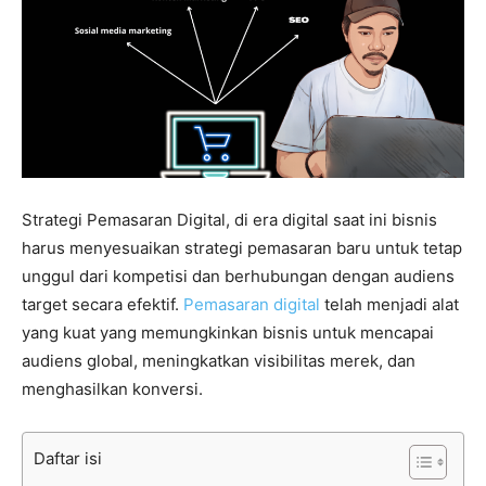
Strategi Pemasaran Digital, di era digital saat ini bisnis
harus menyesuaikan strategi pemasaran baru untuk tetap
unggul dari kompetisi dan berhubungan dengan audiens
target secara efektif.
Pemasaran digital
telah menjadi alat
yang kuat yang memungkinkan bisnis untuk mencapai
audiens global, meningkatkan visibilitas merek, dan
menghasilkan konversi.
Daftar isi