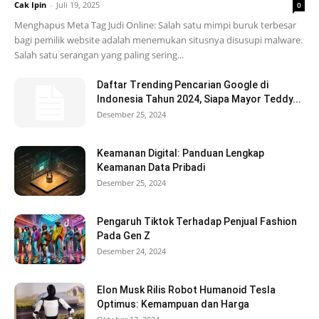
Cak Ipin
-
Juli 19, 2025
0
Menghapus Meta Tag Judi Online: Salah satu mimpi buruk terbesar
bagi pemilik website adalah menemukan situsnya disusupi malware.
Salah satu serangan yang paling sering...
Daftar Trending Pencarian Google di
Indonesia Tahun 2024, Siapa Mayor Teddy...
Desember 25, 2024
Keamanan Digital: Panduan Lengkap
Keamanan Data Pribadi
Desember 25, 2024
Pengaruh Tiktok Terhadap Penjual Fashion
Pada Gen Z
Desember 24, 2024
Elon Musk Rilis Robot Humanoid Tesla
Optimus: Kemampuan dan Harga