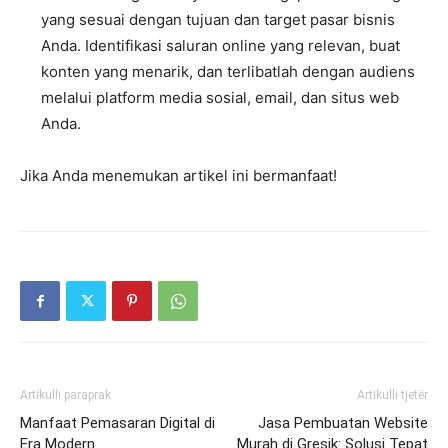
yang sesuai dengan tujuan dan target pasar bisnis
Anda. Identifikasi saluran online yang relevan, buat
konten yang menarik, dan terlibatlah dengan audiens
melalui platform media sosial, email, dan situs web
Anda.
Jika Anda menemukan artikel ini bermanfaat!
Artikulli paraprak
Artikulli tjetër
Manfaat Pemasaran Digital di
Jasa Pembuatan Website
Era Modern
Murah di Gresik: Solusi Tepat