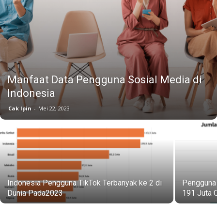
Manfaat Data Pengguna Sosial Media di
Indonesia
Cak Ipin
-
Mei 22, 2023
Indonesia Pengguna TikTok Terbanyak ke 2 di
Pengguna 
Dunia Pada2023
191 Juta 