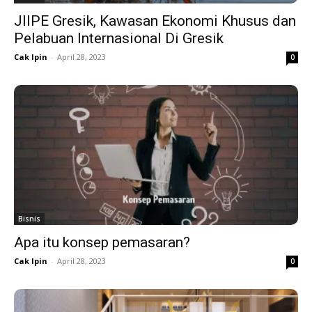
JIIPE Gresik, Kawasan Ekonomi Khusus dan
Pelabuan Internasional Di Gresik
Cak Ipin
-
April 28, 2023
0
Bisnis
Apa itu konsep pemasaran?
Cak Ipin
-
April 28, 2023
0