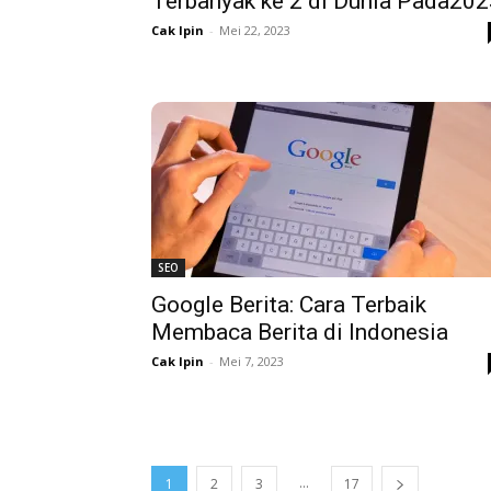
Terbanyak ke 2 di Dunia Pada202
Cak Ipin
-
Mei 22, 2023
SEO
Google Berita: Cara Terbaik
Membaca Berita di Indonesia
Cak Ipin
-
Mei 7, 2023
...
1
2
3
17