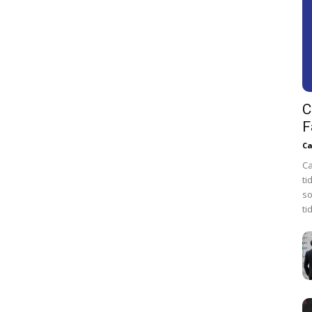
C
F
Ca
Ca
ti
so
ti