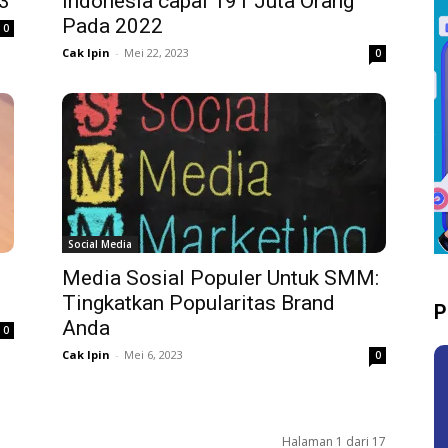
3
Indonesia capai 191 Juta Orang
Pada 2022
0
Cak Ipin
-
Mei 22, 2023
0
Social Media
Media Sosial Populer Untuk SMM:
Tingkatkan Popularitas Brand
P
Anda
0
Cak Ipin
-
Mei 6, 2023
0
Halaman 1 dari 17