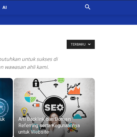
AI
TERBARU
butuhkan untuk sukses di
an wawasan ahli kami.
tuk
Arti Backlink dan Domain
Referring serta Kegunaannya
untuk Website