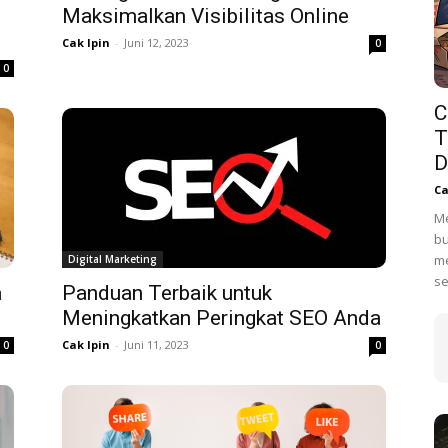
Maksimalkan Visibilitas Online
Cak Ipin
-
Juni 12, 2023
0
0
C
T
D
Ca
Me
bu
me
Digital Marketing
se
a
Panduan Terbaik untuk
Meningkatkan Peringkat SEO Anda
Cak Ipin
-
Juni 11, 2023
0
0