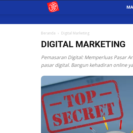
Matadigital
MA
Indonesia
Beranda
Digital Marketing
DIGITAL MARKETING
Pemasaran Digital: Memperluas Pasar An
pasar digital. Bangun kehadiran online y