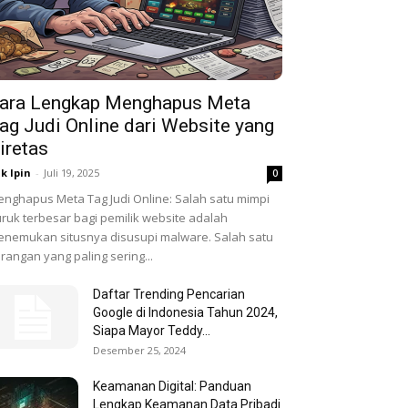
ara Lengkap Menghapus Meta
ag Judi Online dari Website yang
iretas
k Ipin
-
Juli 19, 2025
0
nghapus Meta Tag Judi Online: Salah satu mimpi
ruk terbesar bagi pemilik website adalah
nemukan situsnya disusupi malware. Salah satu
rangan yang paling sering...
Daftar Trending Pencarian
Google di Indonesia Tahun 2024,
Siapa Mayor Teddy...
Desember 25, 2024
Keamanan Digital: Panduan
Lengkap Keamanan Data Pribadi