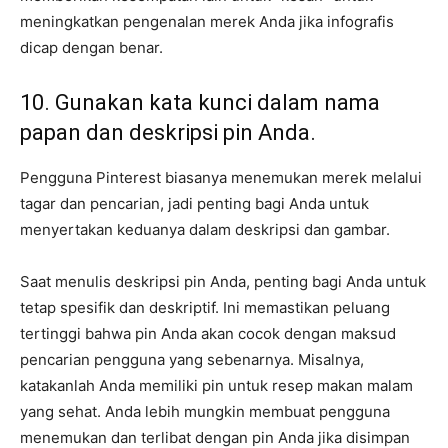
meningkatkan pengenalan merek Anda jika infografis
dicap dengan benar.
10. Gunakan kata kunci dalam nama
papan dan deskripsi pin Anda.
Pengguna Pinterest biasanya menemukan merek melalui
tagar dan pencarian, jadi penting bagi Anda untuk
menyertakan keduanya dalam deskripsi dan gambar.
Saat menulis deskripsi pin Anda, penting bagi Anda untuk
tetap spesifik dan deskriptif. Ini memastikan peluang
tertinggi bahwa pin Anda akan cocok dengan maksud
pencarian pengguna yang sebenarnya. Misalnya,
katakanlah Anda memiliki pin untuk resep makan malam
yang sehat. Anda lebih mungkin membuat pengguna
menemukan dan terlibat dengan pin Anda jika disimpan