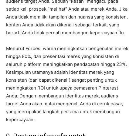
audiens target Anda. Sebuah “kesan” mengacu pada
setiap kali prospek “melihat” Anda atau merek Anda. Jika
Anda tidak memiliki tampilan dan nuansa yang konsisten,
konten Anda tidak akan dikenali sebagai terkait, yang
berarti Anda tidak pernah membangun kepercayaan itu.
Menurut Forbes, warna meningkatkan pengenalan merek
hingga 80%, dan presentasi merek yang konsisten di
seluruh platform meningkatkan pendapatan hingga 23%.
Kesimpulan utamanya adalah identitas merek yang
konsisten (dan dapat dikenali) sangat penting untuk
meningkatkan ROI untuk upaya pemasaran Pinterest
Anda. Dengan membangun identitas merek, audiens
target Anda akan mulai mengenali Anda di ceruk pasar,
yang merupakan langkah pertama untuk membangun
kepercayaan.