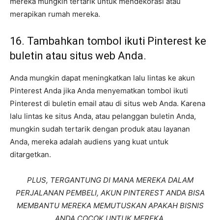
mereka mungkin tertarik untuk mendekorasi atau
merapikan rumah mereka.
16. Tambahkan tombol ikuti Pinterest ke
buletin atau situs web Anda.
Anda mungkin dapat meningkatkan lalu lintas ke akun
Pinterest Anda jika Anda menyematkan tombol ikuti
Pinterest di buletin email atau di situs web Anda. Karena
lalu lintas ke situs Anda, atau pelanggan buletin Anda,
mungkin sudah tertarik dengan produk atau layanan
Anda, mereka adalah audiens yang kuat untuk
ditargetkan.
PLUS, TERGANTUNG DI MANA MEREKA DALAM
PERJALANAN PEMBELI, AKUN PINTEREST ANDA BISA
MEMBANTU MEREKA MEMUTUSKAN APAKAH BISNIS
ANDA COCOK UNTUK MEREKA.