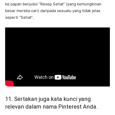
ke papan berjudul “Resep Sehat” (yang kemungkinan
besar mereka cari) daripada sesuatu yang tidak jelas
seperti “Sehat”.
11. Sertakan juga kata kunci yang
relevan dalam nama Pinterest Anda.