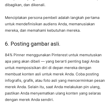
dibagikan, dan dikenali.
Menciptakan persona pembeli adalah langkah pertama
untuk mendefinisikan audiens Anda, memanusiakan
mereka, dan memahami kebutuhan mereka.
6. Posting gambar asli.
84% Pinner menggunakan Pinterest untuk memutuskan
apa yang akan dibeli — yang berarti penting bagi Anda
untuk memposisikan diri di depan mereka dengan
membuat konten asli untuk merek Anda. Coba posting
infografis, grafik, atau foto asli yang mencerminkan pesan
merek Anda. Selain itu, saat Anda melakukan pin ulang,
pastikan Anda menyematkan ulang konten yang selaras
dengan merek Anda sendiri.