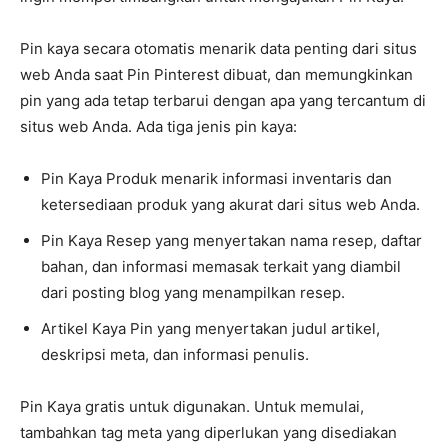
Pin kaya secara otomatis menarik data penting dari situs
web Anda saat Pin Pinterest dibuat, dan memungkinkan
pin yang ada tetap terbarui dengan apa yang tercantum di
situs web Anda. Ada tiga jenis pin kaya:
Pin Kaya Produk menarik informasi inventaris dan
ketersediaan produk yang akurat dari situs web Anda.
Pin Kaya Resep yang menyertakan nama resep, daftar
bahan, dan informasi memasak terkait yang diambil
dari posting blog yang menampilkan resep.
Artikel Kaya Pin yang menyertakan judul artikel,
deskripsi meta, dan informasi penulis.
Pin Kaya gratis untuk digunakan. Untuk memulai,
tambahkan tag meta yang diperlukan yang disediakan