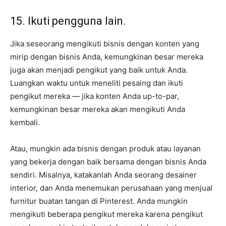
15. Ikuti pengguna lain.
Jika seseorang mengikuti bisnis dengan konten yang
mirip dengan bisnis Anda, kemungkinan besar mereka
juga akan menjadi pengikut yang baik untuk Anda.
Luangkan waktu untuk meneliti pesaing dan ikuti
pengikut mereka — jika konten Anda up-to-par,
kemungkinan besar mereka akan mengikuti Anda
kembali.
Atau, mungkin ada bisnis dengan produk atau layanan
yang bekerja dengan baik bersama dengan bisnis Anda
sendiri. Misalnya, katakanlah Anda seorang desainer
interior, dan Anda menemukan perusahaan yang menjual
furnitur buatan tangan di Pinterest. Anda mungkin
mengikuti beberapa pengikut mereka karena pengikut